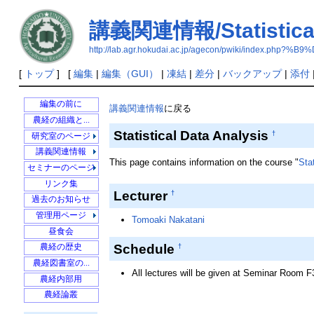
講義関連情報/Statistical 
http://lab.agr.hokudai.ac.jp/agecon/pwiki/index
[
トップ
] [
編集
|
編集（GUI）
|
凍結
|
差分
|
バックアップ
|
添付
編集の前に
講義関連情報
に戻る
農経の組織と...
Statistical Data Analysis
†
農業環境政策学
研究室のページ
農業経営学
2012年度卒論...
講義関連情報
This page contains information on the course "
Sta
開発経済学
2011年度卒論...
IRRI Special ...
セミナーのページ
協同組合学
2010年度卒論...
IRRI特別セミナー
リンク集
坂爪
食料農業市場学
Lecturer
2013年度農業...
†
Modelling_Vol...
過去のお知らせ
清水池
水産経営経済学
2012年度農業...
Nobel_Prize
menuedit
管理用ページ
飯澤農園
飯澤
Tomoaki Nakatani
2011年度農業...
昼食会
農業市場学とは…
2010年度農業...
Schedule
2020年度以前...
過去の業績
†
農経の歴史
循環型社会形成学
2013年度卒論...
農経図書室の...
All lectures will be given at Seminar Room 
2014年度農業...
農経内部用
2015年度農業...
農経論叢
2015年度農業...