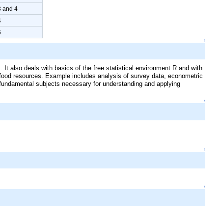
3 and 4
4
6
↑
. It also deals with basics of the free statistical environment R and with
l food resources. Example includes analysis of survey data, econometric
 fundamental subjects necessary for understanding and applying
↑
↑
↑