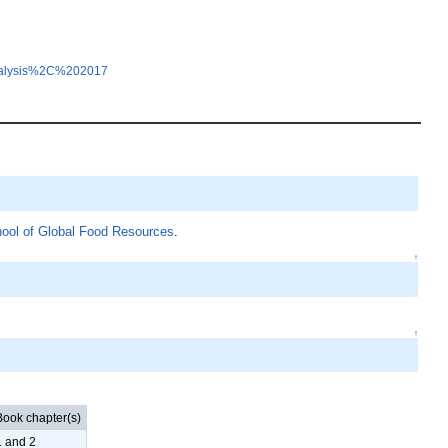
alysis%2C%202017
ool of Global Food Resources
.
↑
↑
Book chapter(s)
1 and 2