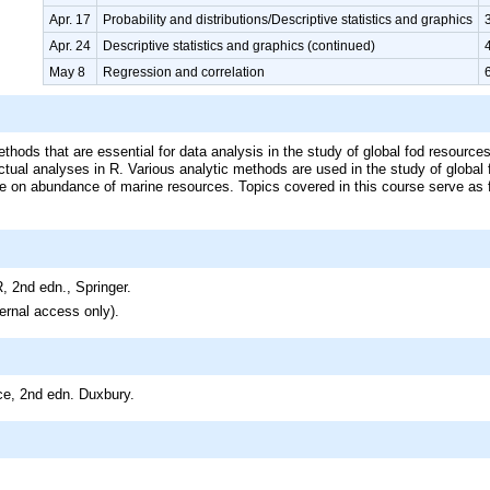
Apr. 17
Probability and distributions/Descriptive statistics and graphics
Apr. 24
Descriptive statistics and graphics (continued)
May 8
Regression and correlation
thods that are essential for data analysis in the study of global fod resources
ctual analyses in R. Various analytic methods are used in the study of globa
e on abundance of marine resources. Topics covered in this course serve as
R, 2nd edn., Springer.
ternal access only).
nce, 2nd edn. Duxbury.