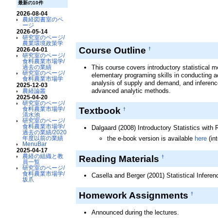
2016年度農業...
最新の10件
2017年度農業...
2026-08-04
農経図書室のペ
Preparations ...
ージ
Statistical A...
2026-05-14
研究室のページ/
Statistical A...
農業環境政策学
Course Outline
2026-04-01
†
Apr10
Statistical D...
研究室のページ/
食料農業市場学/
過去の業績
This course covers introductory statistical me
研究室のページ/
elementary programing skills in conducting a
食料農業市場学
analysis of supply and demand, and inferenc
2025-12-03
advanced analytic methods.
農経論叢
2025-04-20
研究室のページ/
Textbook
食料農業市場学/
†
清水池
研究室のページ/
食料農業市場学/
Dalgaard (2008) Introductory Statistics with 
過去の業績/2020
年度以前の業績
the e-book version is available
here
(in
MenuBar
2025-04-17
農経の組織と教
Reading Materials
†
員一覧
研究室のページ/
食料農業市場学/
Casella and Berger (2001) Statistical Infere
坂爪
Homework Assignments
†
Announced during the lectures.