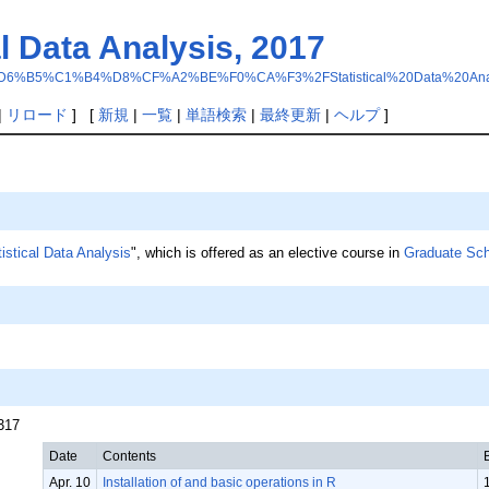
Data Analysis, 2017
.php?%B9%D6%B5%C1%B4%D8%CF%A2%BE%F0%CA%F3%2FStatistical%20Data%20An
|
リロード
] [
新規
|
一覧
|
単語検索
|
最終更新
|
ヘルプ
]
tistical Data Analysis
", which is offered as an elective course in
Graduate Sch
F317
Date
Contents
Apr. 10
Installation of and basic operations in R