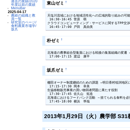
過去の業績/2020
†
東山ゼミ
年度以前の業績
MenuBar
2025-04-17
農経の組織と教
天塩川流域における地域活性化への広域的取り組みの可能
員一覧
 16:30-16:45 菅原　萌

研究室のページ/
クラウドコンピューティング・サービスに関するTPP交渉
食料農業市場学/
 16:45-17:00 戸田　真由美
坂爪
†
朴ゼミ
北海道の農事組合型集落における戦後の集落組織の変遷 ―
 17:00-17:15 渡辺　康平
†
坂爪ゼミ
棚田オーナー制度継続のための課題 ―明日香村稲渕地区に
 17:15-17:30 岡本　幸美

生協移動販売事業の買い物弱者問題に果たす役割

 17:30-17:45 佐久山　拓造

北海道におけるフードバンク活動 ～捨てられる食料を必
 17:45-18:00 横浜　準哉
2013年1月29日（火）農学部 S31教室