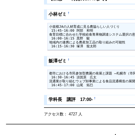
†
小林ゼミ
小規模JAの人材育成に見る農協らしい人づくり

 15:45-16:00 阿部　和明

食育目標に合わせた学校給食青果物調達システム選択の意
 16:00-16:15 黒野　駿

地域内の連携による農産加工品の取り組みの可能性

 16:15-16:30 塚澤　龍太郎
†
飯澤ゼミ
都市における市民参加型農園の発展と課題 ―札幌市（市民
 16:30-16:45 須賀原　広太

流通業が取り組むウェブ卸事業による食品流通構造の展開
 16:45-17:00 山尾　拓巳
†
学科長 講評 17:00-
アクセス数： 4727 人