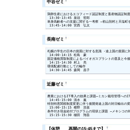
†
中谷ゼミ
鶏卵生産におけるエコフィード認証制度と畜産物認証制度
 13:30-13:45 泉頭　哲郎

単身高齢者への支援に関する一考察 ―初山別村と天塩町を
 13:45-14:00 宮西　弘太
†
長南ゼミ
札幌の学生の日本の貧困に対する意識 -途上国の貧困に対
 14:00-14:15 松島　豪

固定価格買取制度によるバイオガスプラントの普及と今後
 14:15-14:30 村上　亮

環境配慮行動としての輪作

 14:30-14:45 森岡　昌子
†
近藤ゼミ
農業におけるIT導入の効果と課題―ミカン栽培管理へのIT
 14:45-15:00 清水　薫

特別特恵関税制度変更に伴う後開発途上国の対日輸出の変化
 15:00-15:15 檀野　浩規

条件付き現金給付プログラムの現状と課題 ―メキシコのOpor
 15:15-15:30 樋田　翔吾
†
【休憩 再開の15:45まで】