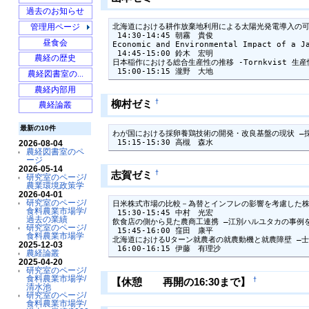
坂爪
食料農業市場学
2013年度農業...
Modelling_Vol...
過去のお知らせ
清水池
水産経営経済学
2012年度農業...
Nobel_Prize
北海道における耕作放棄地利用による太陽光発電導入の可能
menuedit
管理用ページ
飯澤農園
飯澤
2011年度農業...
 14:30-14:45 朝霧　貴俊

昼食会
農業市場学とは…
Economic and Environmental Impact of a Ja
2010年度農業...
 14:45-15:00 鈴木　宏明

2020年度以前...
過去の業績
農経の歴史
循環型社会形成学
日本稲作における総合生産性の推移 -Tornkvist 生産
 15:00-15:15 瀧野　大地
2013年度卒論...
農経図書室の...
2014年度農業...
農経内部用
2015年度農業...
†
柳村ゼミ
農経論叢
2015年度農業...
2016年度農業...
最新の10件
わが国における採卵養鶏技術の開発・改良基盤の現状 ―採
2017年度農業...
 15:15-15:30 高槻　森水
2026-08-04
農経図書室のペ
Preparations ...
ージ
Statistical A...
2026-05-14
†
志賀ゼミ
研究室のページ/
Statistical A...
農業環境政策学
2026-04-01
Apr10
Statistical D...
研究室のページ/
日米株式市場の比較－為替とインフレの影響を考慮した株
食料農業市場学/
 15:30-15:45 中村　光宏

過去の業績
飲食店の側から見た農商工連携 ―江別ハルユタカの事例を
研究室のページ/
 15:45-16:00 窪田　康平

食料農業市場学
北海道におけるUターン就農者の就農動機と就農障壁 ―士
2025-12-03
 16:00-16:15 伊藤　有理沙
農経論叢
2025-04-20
研究室のページ/
食料農業市場学/
†
【休憩 再開の16:30まで】
清水池
研究室のページ/
食料農業市場学/