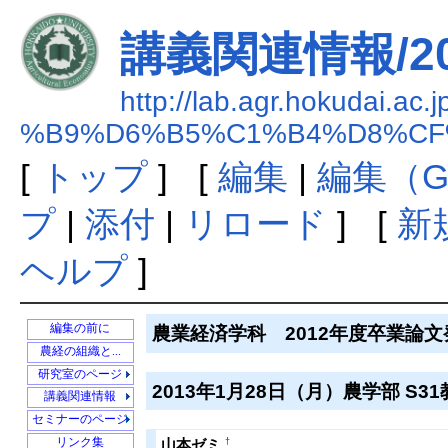
講義関連情報/2
http://lab.agr.hokudai.ac.
%B9%D6%B5%C1%B4%D8%CF
[
トップ
] [
編集
|
編集（G
プ
|
添付
|
リロード
] [
新
ヘルプ
]
農業経済学科 2012年度卒業論
編集の前に
農経の組織と...
農業環境政策学
研究室のページ
2013年1月28日（月）農学部 S31教室
農業経営学
2012年度卒論...
講義関連情報
開発経済学
2011年度卒論...
IRRI Special ...
セミナーのページ
協同組合学
2010年度卒論...
IRRI特別セミナー
†
リンク集
山本ゼミ