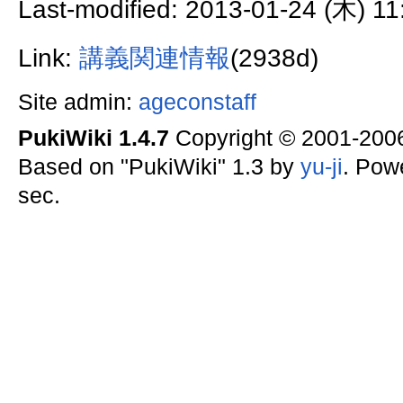
Last-modified: 2013-01-24 (木) 11
Link:
講義関連情報
(2938d)
Site admin:
ageconstaff
PukiWiki 1.4.7
Copyright © 2001-20
Based on "PukiWiki" 1.3 by
yu-ji
. Pow
sec.