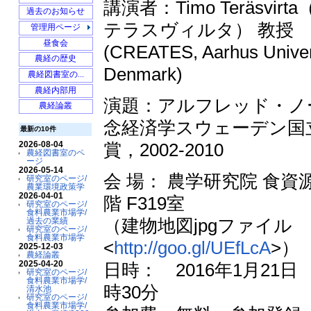
講演者：Timo Teräsvir
坂爪
食料農業市場学
2013年度農業...
Modelling_Vol...
過去のお知らせ
清水池
水産経営経済学
2012年度農業...
Nobel_Prize
テラスヴィルタ） 教授
menuedit
管理用ページ
飯澤農園
飯澤
2011年度農業...
昼食会
農業市場学とは…
2010年度農業...
(CREATES, Aarhus Univer
2020年度以前...
過去の業績
農経の歴史
循環型社会形成学
Denmark)
2013年度卒論...
農経図書室の...
2014年度農業...
農経内部用
演題：アルフレッド・ノ
2015年度農業...
農経論叢
2015年度農業...
念経済学スウェーデン国
2016年度農業...
最新の10件
2017年度農業...
2026-08-04
賞，2002-2010
農経図書室のペ
Preparations ...
ージ
Statistical A...
2026-05-14
会 場： 農学研究院 食資
研究室のページ/
Statistical A...
農業環境政策学
2026-04-01
Apr10
Statistical D...
階 F319室
研究室のページ/
食料農業市場学/
（建物地図jpgファイル
過去の業績
研究室のページ/
食料農業市場学
<
http://goo.gl/UEfLcA
>）
2025-12-03
農経論叢
2025-04-20
日時： 2016年1月21日 
研究室のページ/
食料農業市場学/
時30分
清水池
研究室のページ/
食料農業市場学/