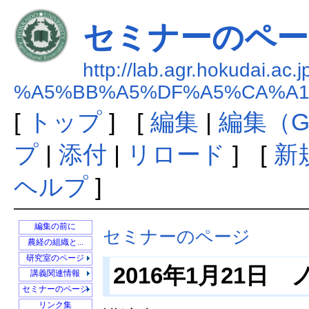
セミナーのページ/N
http://lab.agr.hokudai.ac.
%A5%BB%A5%DF%A5%CA%A1%
[
トップ
] [
編集
|
編集（G
プ
|
添付
|
リロード
] [
新
ヘルプ
]
編集の前に
セミナーのページ
農経の組織と...
農業環境政策学
研究室のページ
2016年1月21
農業経営学
2012年度卒論...
講義関連情報
開発経済学
2011年度卒論...
IRRI Special ...
セミナーのページ
協同組合学
2010年度卒論...
IRRI特別セミナー
リンク集