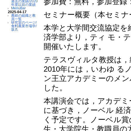
参加費：無料，参加登録
過去の業績/2020
年度以前の業績
MenuBar
2025-04-17
セミナー概要（本セミナ
農経の組織と教
員一覧
研究室のページ/
本学と大学間交流協定を
食料農業市場学/
坂爪
済学部より，ティ モ・
開催いたします。
テラスヴィルタ教授は，統
2010年には，いわゆ 
ン王立アカデミーのメン
した。
本講演会では，アカデミ
に基づき，ノーベル 経
く予定です。ノーベル賞
生・大学院生・教職員の