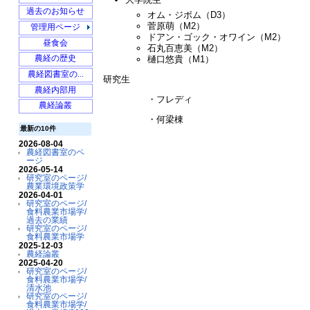
坂爪
食料農業市場学
2013年度農業...
Modelling_Vol...
過去のお知らせ
オム・ジボム（D3）
清水池
水産経営経済学
2012年度農業...
Nobel_Prize
菅原萌（M2）
menuedit
管理用ページ
飯澤農園
飯澤
2011年度農業...
ドアン・ゴック・オワイン（M2）
昼食会
農業市場学とは…
2010年度農業...
石丸百恵美（M2）
2020年度以前...
過去の業績
樋口悠貴（M1）
農経の歴史
循環型社会形成学
2013年度卒論...
農経図書室の...
研究生
2014年度農業...
農経内部用
・フレディ
2015年度農業...
農経論叢
2015年度農業...
・何梁棟
2016年度農業...
最新の10件
2017年度農業...
2026-08-04
農経図書室のペ
Preparations ...
ージ
Statistical A...
2026-05-14
研究室のページ/
Statistical A...
農業環境政策学
2026-04-01
Apr10
Statistical D...
研究室のページ/
食料農業市場学/
過去の業績
研究室のページ/
食料農業市場学
2025-12-03
農経論叢
2025-04-20
研究室のページ/
食料農業市場学/
清水池
研究室のページ/
食料農業市場学/