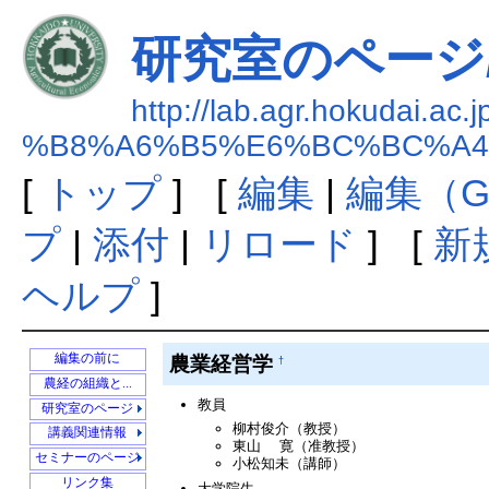
研究室のページ
http://lab.agr.hokudai.ac.
%B8%A6%B5%E6%BC%BC%A4
[
トップ
] [
編集
|
編集（G
プ
|
添付
|
リロード
] [
新
ヘルプ
]
農業経営学
編集の前に
†
農経の組織と...
教員
農業環境政策学
研究室のページ
柳村俊介（教授）
農業経営学
2012年度卒論...
講義関連情報
東山 寛（准教授）
開発経済学
2011年度卒論...
IRRI Special ...
セミナーのページ
小松知未（講師）
協同組合学
2010年度卒論...
IRRI特別セミナー
リンク集
大学院生