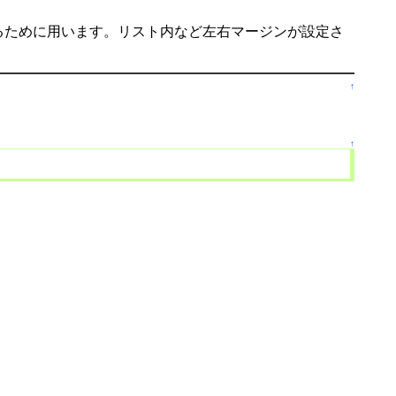
するために用います。リスト内など左右マージンが設定さ
↑
↑