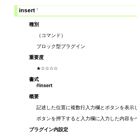
insert
†
種別
（コマンド）
ブロック型プラグイン
重要度
★☆☆☆☆
書式
#insert
概要
記述した位置に複数行入力欄とボタンを表示
ボタンを押下すると入力欄に入力した内容を
プラグイン内設定