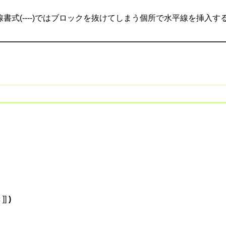
書式(----)ではブロックを抜けてしまう個所で水平線を挿入
c
]]
)