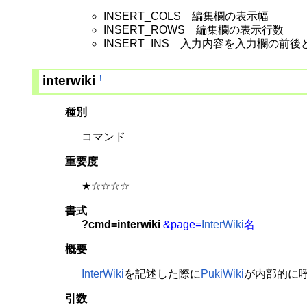
INSERT_COLS 編集欄の表示幅
INSERT_ROWS 編集欄の表示行数
INSERT_INS 入力内容を入力欄の前
interwiki
†
種別
コマンド
重要度
★☆☆☆☆
書式
?cmd=interwiki
&page=
InterWiki
名
概要
InterWiki
を記述した際に
PukiWiki
が内部的に
引数