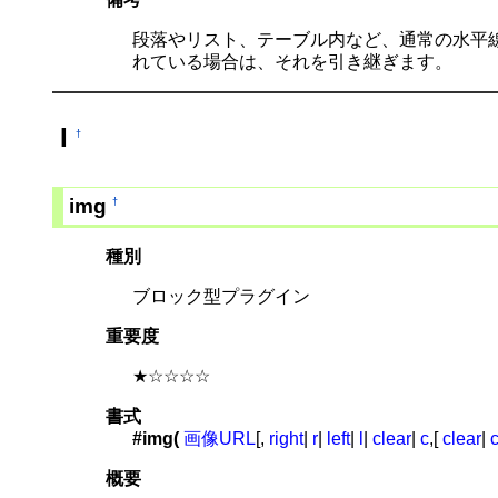
段落やリスト、テーブル内など、通常の水平線
れている場合は、それを引き継ぎます。
I
†
img
†
種別
ブロック型プラグイン
重要度
★☆☆☆☆
書式
#img(
画像URL
[,
right
|
r
|
left
|
l
|
clear
|
c
,[
clear
|
概要