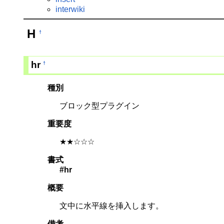
interwiki
H
†
hr
†
種別
ブロック型プラグイン
重要度
★★☆☆☆
書式
#hr
概要
文中に水平線を挿入します。
備考