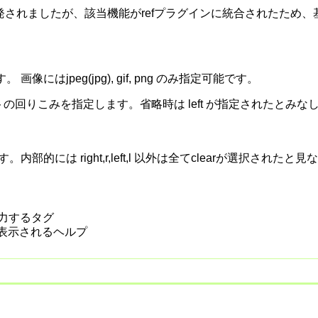
されましたが、該当機能がrefプラグインに統合されたため
にはjpeg(jpg), gif, png のみ指定可能です。
示位置とテキストの回りこみを指定します。省略時は left が指定されたとみ
。内部的には right,r,left,l 以外は全てclearが選択されたと
に出力するタグ
時に表示されるヘルプ