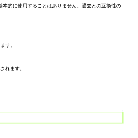
、基本的に使用することはありません。過去との互換性の
なします。
見なされます。
↑