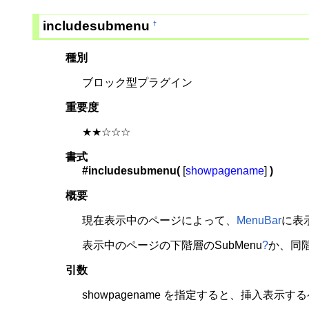
includesubmenu
†
種別
ブロック型プラグイン
重要度
★★☆☆☆
書式
#includesubmenu(
[
showpagename
]
)
概要
現在表示中のページによって、
MenuBar
に表
表示中のページの下階層の
SubMenu
?
か、同
引数
showpagename を指定すると、挿入