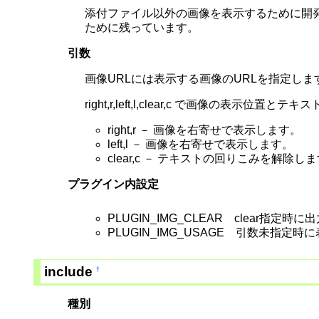
添付ファイル以外の画像を表示するために開発
ために残っています。
引数
画像URLには表示する画像のURLを指定します。 画像
right,r,left,l,clear,c で画像の表
right,r － 画像を右寄せで表示します。
left,l － 画像を右寄せで表示します。
clear,c － テキストの回りこみを解除します
プラグイン内設定
PLUGIN_IMG_CLEAR clear指定時
PLUGIN_IMG_USAGE 引数未指定
include
†
種別