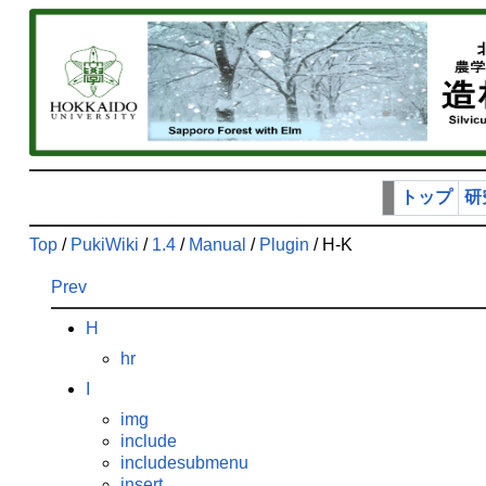
トップ
研
Top
/
PukiWiki
/
1.4
/
Manual
/
Plugin
/ H-K
Prev
H
hr
I
img
include
includesubmenu
insert