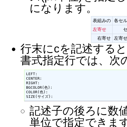
になります。
表組みの
各セ
左寄せ
右寄せ
左寄
行末にcを記述する
書式指定行では、次
LEFT:

CENTER:

RIGHT:

BGCOLOR(色):

COLOR(色):

SIZE(サイズ):
記述子の後ろに数値
単位で指定できま