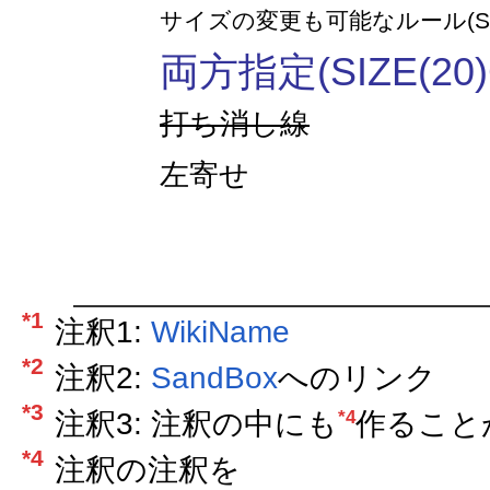
サイズの変更も可能なルール(SIZE
両方指定(SIZE(20)
打ち消し線
左寄せ
*1
注釈1:
WikiName
*2
注釈2:
SandBox
へのリンク
*3
*4
注釈3: 注釈の中にも
作ること
*4
注釈の注釈を