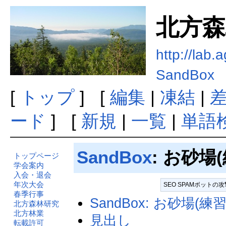
北方森
http://lab.
SandBox
[
トップ
] [
編集
|
凍結
|
ード
] [
新規
|
一覧
|
単語
SandBox
: お砂場
トップページ
学会案内
入会・退会
年次大会
SEO SPAMボット
春季行事
SandBox: お砂場(
北方森林研究
北方林業
見出し
転載許可