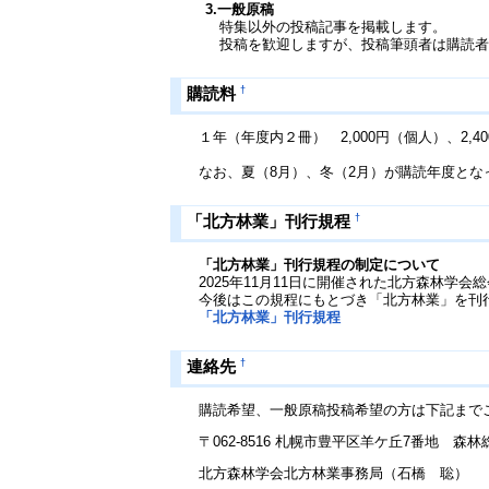
3.一般原稿
特集以外の投稿記事を掲載します。
投稿を歓迎しますが、投稿筆頭者は購読者
†
購読料
１年（年度内２冊） 2,000円（個人）、2,4
なお、夏（8月）、冬（2月）が購読年度とな
†
「北方林業」刊行規程
「北方林業」刊行規程の制定について
2025年11月11日に開催された北方森林学会
今後はこの規程にもとづき「北方林業」を刊
「北方林業」刊行規程
†
連絡先
購読希望、一般原稿投稿希望の方は下記まで
〒062-8516 札幌市豊平区羊ケ丘7番地 森
北方森林学会北方林業事務局（石橋 聡）