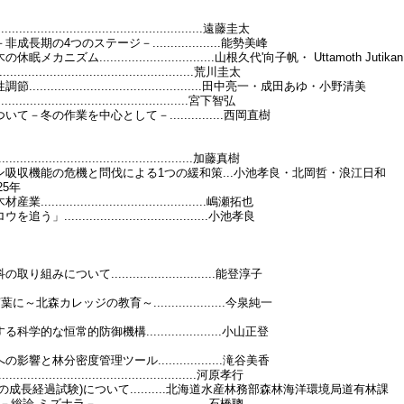
.......................................遠藤圭太
4つのステージ－...................能勢美峰
..............................山根久代'向子帆・ Uttamoth Jutikan
........................................荒川圭太
......................................田中亮一・成田あゆ・小野清美
.........................................宮下智弘
の作業を中心として－...............西岡直樹
.........................................加藤真樹
吸収機能の危機と問伐による1つの緩和策...小池孝良・北岡哲・浪江日和
25年
...................................嶋瀬拓也
.................................小池孝良
て.............................能登淳子
カレッジの教育～....................今泉純一
常的防御機構.....................小山正登
分密度管理ツール..................滝谷美香
......................................河原孝行
経過試験)について..........北海道水産林務部森林海洋環境局道有林課
...............................石橋聰