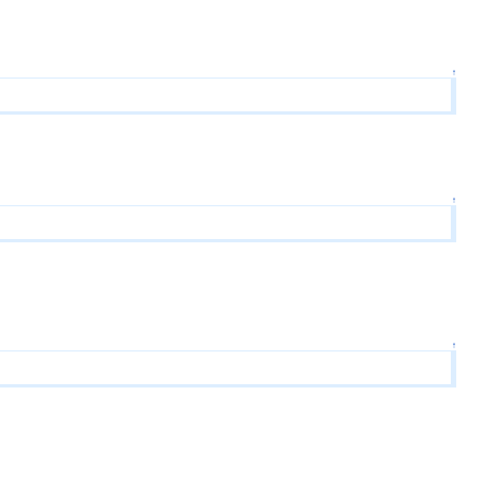
↑
↑
↑