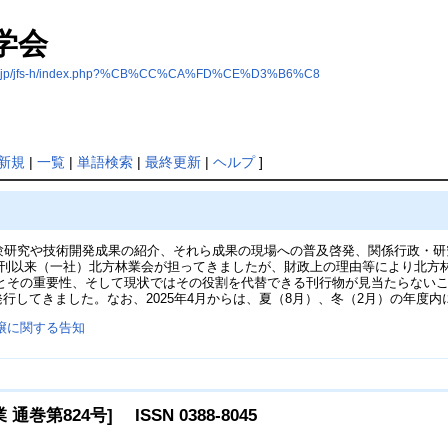
学会
ai.ac.jp/jfs-h/index.php?%CB%CC%CA%FD%CE%D3%B6%C8
新規
|
一覧
|
単語検索
|
最終更新
|
ヘルプ
]
、試験研究や技術開発成果の紹介、それら成果の現場への普及啓発、関係行政
刊以来（一社）北方林業会が担ってきましたが、財政上の理由等により北方林
とその重要性、そして現状ではその役割を代替できる刊行物が見当たらない
発行してきました。なお、2025年4月からは、夏（8月）、冬（2月）の年度
譲に関する告知
方林業 通巻第824号] ISSN 0388-8045