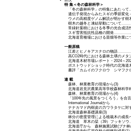
特 集＜冬の森林科学＞
「冬の森林科学」の特集にあたって...................
遺伝子発現からみたスギの季節変化－非成長期の
ウメの高精度ゲノム解読が明かす樹木の休眠メカニズム..
樹木の越冬と凍結挙動について......................
常緑針葉樹における冬季の光合成活性調節..........
スギ雪害抵抗性品種の開発..........................
北海道育種場における苗畑等作業について－冬
一般原稿
江差とヒノキアスナロの物語........................
高CO2時代における森林土壌のメタン
北海道木材市場レポート・2024～20
ポストウッドショック時代の北海道木材産業...........
書評「カムイのフクロウ シマフクロウを追う」.......
連 載
森林、林業教育の現場から(3)
北海道岩見沢農業高等学校森林科学科の取り組みについ
森林、林業教育の現場から(4)
「100年先の風景をつくろう」を合言葉に～北森
Intemational Journalから
ナナカマド内樹皮の力ワラタケに対する科学的な恒
北海道森林基礎講座(3)
林分の密度管理による植栽木の成長への影響と林
北海道 草木の栞（39）フッキソウ..................
北海道庁から 森林施業試験(ブナ林の成長
北海道内針広混交林の樹種別成長(1) －総論,ミズナラ－