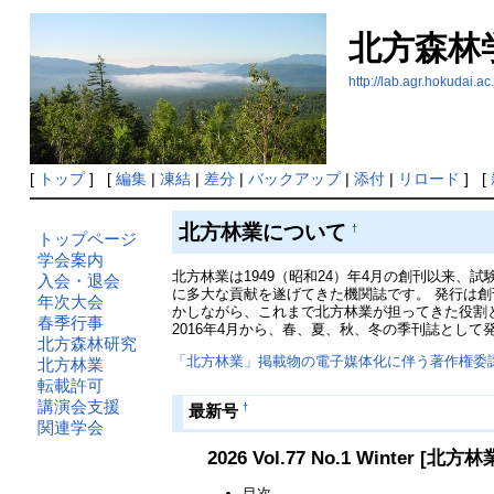
北方森林
http://lab.agr.hokud
[
トップ
] [
編集
|
凍結
|
差分
|
バックアップ
|
添付
|
リロード
] [
北方林業について
†
トップページ
学会案内
北方林業は1949（昭和24）年4月の創刊以来
入会・退会
に多大な貢献を遂げてきた機関誌です。 発行は創
年次大会
かしながら、これまで北方林業が担ってきた役割
春季行事
2016年4月から、春、夏、秋、冬の季刊誌として
北方森林研究
「北方林業」掲載物の電子媒体化に伴う著作権委
北方林業
転載許可
講演会支援
†
最新号
関連学会
2026 Vol.77 No.1 Winter [北
目次