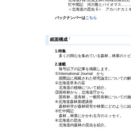
忙中閑記 河川敷とバイオマス......................
＜北海道の昆虫 6＞ アカハナカミキリとヨツス
バックナンバーは
こちら
†
紙面構成
1.特集
多くの関心を集めている森林，林業のトピ
2.連載
毎号以下の記事を掲載します。
①International Journal から
国際誌に掲載された研究論文についての解
②北海道草木の栞
北海道の植物について紹介。
③国有林から，北海道庁から
国有林，道有林，一般民有林についての施
④北海道森林基礎講座
森林科学が森林研究や林業にどのように結
⑤忙中閑記
森林，林業にかかわる方のエッセイ。
⑥北海道の昆虫
北海道内森林の昆虫を紹介。