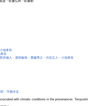
昌彦・佐藤弘和・佐藤創
・小池孝良
池孝良
・菅井徹人・渡部敏裕・齋藤秀之・渋谷正人・小池孝良
一郎・宇都木玄
associated with climatic conditions in the provenances. Teruyoshi