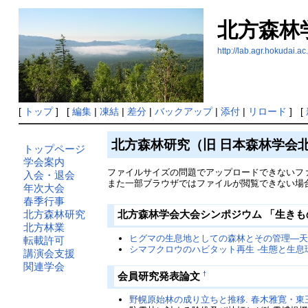
北方森林
http://lab.agr.hoku
[
トップ
] [
編集
|
凍結
|
差分
|
バックアップ
|
添付
|
リロード
] [
北方森林研究（旧 日本森林学会
トップページ
学会案内
ファイルサイズの問題でアップロードできないフ
入会・退会
また一部ブラウザではファイルが閲覧できない場
年次大会
春季行事
北方森林研究
北方森林学会大会シンポジウム 「生き
北方林業
ヒグマの生息地としての森林とその管理―天然
転載許可
シマフクロウのハビタット再生 -生態と生息
講演会支援
関連学会
†
会員研究発表論文
野幌原始林の成り立ちと推移. 春木雅寛・東