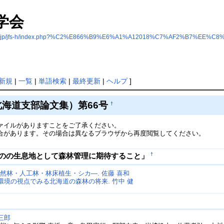
学会
dai.ac.jp/jfs-h/index.php?%C2%E866%B9%E6%A1%A12018%C7%AF2%B7%EE%
新規
|
一覧
|
単語検索
|
最終更新
|
ヘルプ
]
北海道支部論文集）第66号
†
ァイルがありますことをご了承ください。
合があります。その場合は異なるブラウザから再度閲覧してください。
†
ものの生息地として森林管理に期待すること」
林・人工林・林床植生・シカ―. 佐藤 喜和
環境の視点でみる北海道の森林の将来. 竹中 健
三郎