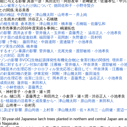
能に与える影響.真坂一彦・鳥田宏行・阿部友幸・岩﨑健太・佐藤孝弘・中川
ムシ被害とならたけ病について. 徳田佐和子・小野寺賢介
との関係.滝谷美香
術の検証. 中西敦史・津山幾太郎・山嵜孝一・井上純
と生残木の動態. 渋谷正人・石橋聰
の植生発達. 倉本惠生・津山幾太郎・橋本徹・石橋聡・佐藤弘和
市売事業の2016年度実績を事例に. 嶋瀬拓也
の影響. 西井あす香・菅井徹人・玉井裕・斎藤秀之・ 澁谷正人・小池孝良
テナ苗の成長促進効果. 福田陽子・花岡創・矢野慶介・田村明
影響（予報）. 藤田早紀・中路達郎・渡邊陽子・小池孝良
ツ実生の関係. 橋本徹
するオゾン暴露の影響. 菅井徹人・北尾光俊・渡部敏裕・小池孝良
の対応. 花岡 創
ンの影響 BVOC(生物起源揮発性有機化合物)と食害行動の関係性. 増井昇
長に対するオゾン付加の影響. 汪雁楠・菅井徹人・坪奈津美・渡部敏裕・小
3種苗木の生理応答~クロロフィル蛍光応答に着目して~. 坪奈津美・汪雁楠
の針葉樹3種の更新. 伊東宏樹・関剛・津山幾太郎・飯田滋生
の生理応答: 虫害に注目して. 岡本昇太・斎藤秀之・澁谷正人・小池孝良
成長比較. 蓮井聡・来田和人
尚之・小林壱德久・斎藤秀之
德久・神村章子・小倉淳・瀬々潤
イル. 樋口亮 ・斎藤秀之・和田尚之・小倉淳・瀬々潤・渋谷正人・小池孝良
る~植栽後の活着率と成長量から~. 津山幾太郎・原山尚徳・来田和人
証. 山嵜孝一・谷村亮
に及ぼす影響. 原山尚徳・上村章・津山幾太郎・佐々木尚三・山田健・渡辺
f 30-year-old Japanese larch trees planted in northern and central Japan are 
i Nagasaka