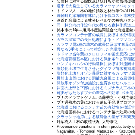
防雪林に対する除伐及び枝打ちが吹雪捕捉機
道東で大発生しているカラマツヤツバキクイ
トドマツ人工林の地位指数と林分単位のD-H
遠軽町丸瀬布国有林における低コスト造林技
洞爺丸台風による林分レベルでの被害パタン
同一林分内の作設年代の異なる森林作業道上
銘木市の1年―旭川林産協同組合北海道産銘木
カラマツコンテナ苗の成長に及ぼす水分環境
ガラス温室での長日処理によるトドマツコン
カラマツ属2種の幼木の成長に及ぼす奪葉の
異なる3手法によって推定した光環境とトドマ
トドマツ当年葉のクロロフィル蛍光反応に対
北海道育種基本区における気象条件と育種区と
ハンノキハムシの行動選択に及ぼす対流圏オゾ
塩類化土壌で生育させたグイマツ苗木初期成
塩類化土壌とオゾン暴露に対するカラマツ属
樽前山山麓における洞爺丸台風による風倒後
開放系オゾン付加施設に生育させたハルニレ苗
斜面の上部と下部におけるミズナラ人工林の
施肥がもたらすブナの着花への効果. 和田
ブナのドラフトゲノム. 斎藤秀之・小林壱
ブナ過熟木の葉における遺伝子発現プロファ
北海道におけるコンテナ苗の有効性を検証す
北海道国有林におけるコンテナ苗の効果の検
クラッシャ地拵による破砕物の量が下草繁茂
針葉樹人工林の改植状況. 大野泰之
Provenance variations in stem productivity o
Nagamitsu・Tomonori Matsuzaki・Kazutosh