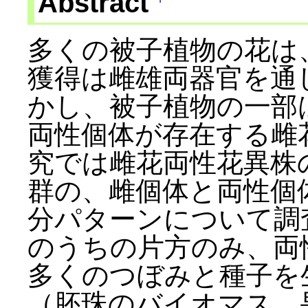
Abstract
多くの被子植物の花は
獲得は雌雄両器官を通
かし、被子植物の一部
両性個体が存在する雌
究では雌花両性花異株
群の、雌個体と両性個
分パターンについて調
のうちの片方のみ、両
多くのつぼみと種子を
（胚珠のバイオマス、