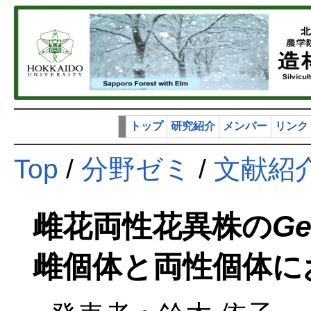
トップ
研究紹介
メンバー
リンク
Top
/
分野ゼミ
/
文献紹
雌花両性花異株の
Ge
雌個体と両性個体に