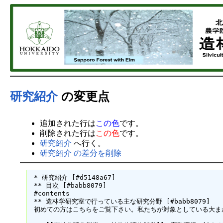
研究紹介
の変更点
追加された行は
この色
です。
削除された行は
この色
です。
研究紹介
へ行く。
研究紹介 の差分を削除
 * 研究紹介 [#d5148a67]

 ** 目次 [#babb8079]

 #contents

 ** 造林学研究室で行っている主な研究分野 [#babb8079]

 初めての方はこちらをご覧下さい。私たちが対象としている大ま