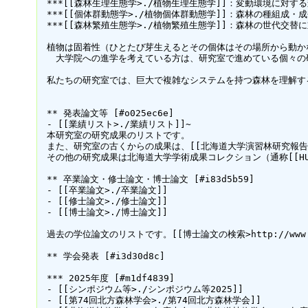
 ***[[森林生理生態学>./植物生理生態学]]：変動環境に対する森林
 ***[[個体群動態学>./植物個体群動態学]]：森林の種組成・成
 ***[[森林繁殖生態学>./植物繁殖生態学]]：森林の世代交替に重
 植物は固着性（ひとたび芽生えるとその個体はその場所から動か
 　大学院への進学を考えている方は、研究室で進めている個々の研究
 私たちの研究室では、巨大で複雑なシステムを持つ森林を理解す
 ** 発表論文等 [#o025ec6e]

 - [[業績リスト>./業績リスト]]~

 本研究室の研究成果のリストです。

 また、研究室の古くからの成果は、[[北海道大学演習林研究報告>http://epri
 その他の研究成果は北海道大学学術成果コレクション（通称[[HUSCUP>http:
 ** 卒業論文・修士論文・博士論文 [#i83d5b59]

 - [[卒業論文>./卒業論文]]

 - [[修士論文>./修士論文]]

 - [[博士論文>./博士論文]]

 過去の学位論文のリストです。[[博士論文の検索>http://www.lib.h
 ** 学会発表 [#i3d30d8c]

 *** 2025年度 [#m1df4839]

 - [[シンポジウム等>./シンポジウム等2025]]

 - [[第74回北方森林学会>./第74回北方森林学会]]
