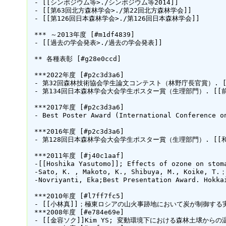
 - [[シンポジウム等>./シンポジウム等2014]]

 - [[第63回北方森林学会>./第22回北方森林学会]]

 - [[第126回日本森林学会>./第126回日本森林学会]]

 *** ～2013年度 [#m1df4839]

 - [[過去の学会発表>./過去の学会発表]]

 ** 各種表彰 [#g28e0ccd]

 ***2022年度 [#p2c3d3a6]

 - 第32回森林技術協会学生論文コンテスト（林野庁長官賞）. 
 - 第134回日本森林学会大会学生ポスター賞（生理部門）. [
 ***2017年度 [#p2c3d3a6]

 - Best Poster Award (International Conference o
 ***2016年度 [#p2c3d3a6]

 - 第128回日本森林学会大会学生ポスター賞（生理部門）. [[和
 ***2011年度 [#j40c1aaf]

 -[[Hoshika Yasutomo]]; Effects of ozone on stom
 -Sato, K. , Makoto, K., Shibuya, M., Koike, T.
 -Novriyanti, Eka;Best Presentation Award. Hokka
 ***2010年度 [#l7ff7fc5]

 - [[小林真]]；極東ロシアの山火事跡地において炭が制御する実
 ***2008年度 [#e784e69e]

 - [[金容ソク]]Kim YS; 変動環境下における森林土壌から