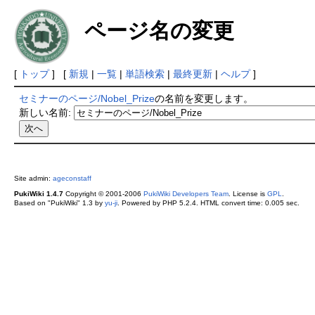
ページ名の変更
[
トップ
] [
新規
|
一覧
|
単語検索
|
最終更新
|
ヘルプ
]
セミナーのページ/Nobel_Prize
の名前を変更します。
新しい名前:
Site admin:
ageconstaff
PukiWiki 1.4.7
Copyright © 2001-2006
PukiWiki Developers Team
. License is
GPL
.
Based on "PukiWiki" 1.3 by
yu-ji
. Powered by PHP 5.2.4. HTML convert time: 0.005 sec.