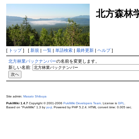
北方森林
[
トップ
] [
新規
|
一覧
|
単語検索
|
最終更新
|
ヘルプ
]
北方林業バックナンバー
の名前を変更します。
新しい名前:
Site admin:
Masato Shibuya
PukiWiki 1.4.7
Copyright © 2001-2006
PukiWiki Developers Team
. License is
GPL
.
Based on "PukiWiki" 1.3 by
yu-ji
. Powered by PHP 5.2.4. HTML convert time: 0.005 sec.