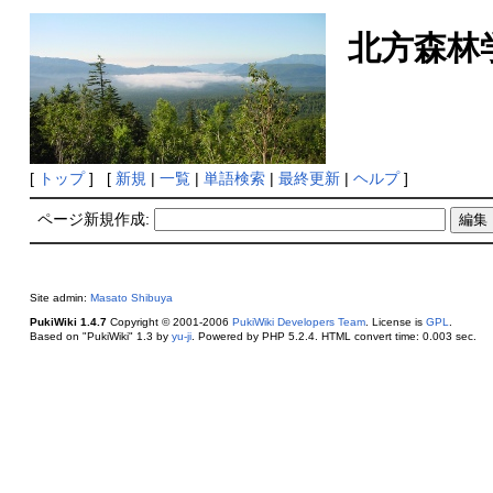
北方森林
[
トップ
] [
新規
|
一覧
|
単語検索
|
最終更新
|
ヘルプ
]
ページ新規作成:
Site admin:
Masato Shibuya
PukiWiki 1.4.7
Copyright © 2001-2006
PukiWiki Developers Team
. License is
GPL
.
Based on "PukiWiki" 1.3 by
yu-ji
. Powered by PHP 5.2.4. HTML convert time: 0.003 sec.