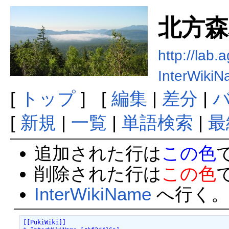
北方森
http://lab.
InterWiki
[
トップ
] [
編集
|
差分
|
[
新規
|
一覧
|
単語検索
|
最
追加された行は
この色
削除された行は
この色
InterWikiName
へ行く。
[[PukiWiki]]
