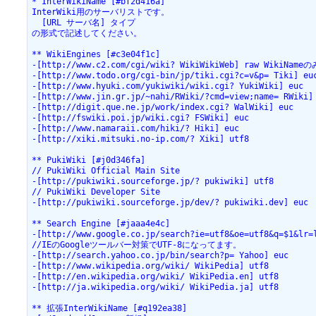
* InterWikiName [#bf2d416a]

InterWiki用のサーバリストです。

  [URL サーバ名] タイプ

の形式で記述してください。

** WikiEngines [#c3e04f1c]

-[http://www.c2.com/cgi/wiki? WikiWikiWeb] raw WikiNam
-[http://www.todo.org/cgi-bin/jp/tiki.cgi?c=v&p= Tiki] euc
-[http://www.hyuki.com/yukiwiki/wiki.cgi? YukiWiki] euc

-[http://www.jin.gr.jp/~nahi/RWiki/?cmd=view;name= RWiki] 
-[http://digit.que.ne.jp/work/index.cgi? WalWiki] euc

-[http://fswiki.poi.jp/wiki.cgi? FSWiki] euc

-[http://www.namaraii.com/hiki/? Hiki] euc

-[http://xiki.mitsuki.no-ip.com/? Xiki] utf8

** PukiWiki [#j0d346fa]

// PukiWiki Official Main Site

-[http://pukiwiki.sourceforge.jp/? pukiwiki] utf8

// PukiWiki Developer Site

-[http://pukiwiki.sourceforge.jp/dev/? pukiwiki.dev] euc

** Search Engine [#jaaa4e4c]

-[http://www.google.co.jp/search?ie=utf8&oe=utf8&q=$1&lr=l
//IEのGoogleツールバー対策でUTF-8になってます。

-[http://search.yahoo.co.jp/bin/search?p= Yahoo] euc

-[http://www.wikipedia.org/wiki/ WikiPedia] utf8

-[http://en.wikipedia.org/wiki/ WikiPedia.en] utf8

-[http://ja.wikipedia.org/wiki/ WikiPedia.ja] utf8

** 拡張InterWikiName [#q192ea38]
