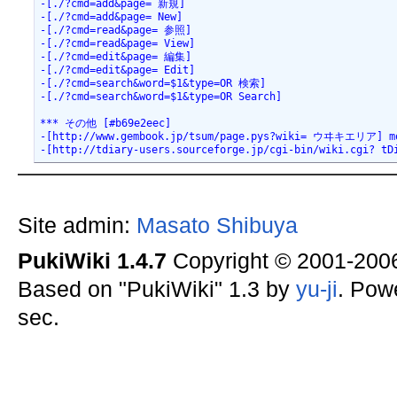
-[./?cmd=add&page= 新規]

-[./?cmd=add&page= New]

-[./?cmd=read&page= 参照]

-[./?cmd=read&page= View]

-[./?cmd=edit&page= 編集]

-[./?cmd=edit&page= Edit]

-[./?cmd=search&word=$1&type=OR 検索]

-[./?cmd=search&word=$1&type=OR Search]

*** その他 [#b69e2eec]

-[http://www.gembook.jp/tsum/page.pys?wiki= ウヰキエリア] mo
-[http://tdiary-users.sourceforge.jp/cgi-bin/wiki.cgi? tD
Site admin:
Masato Shibuya
PukiWiki 1.4.7
Copyright © 2001-20
Based on "PukiWiki" 1.3 by
yu-ji
. Pow
sec.