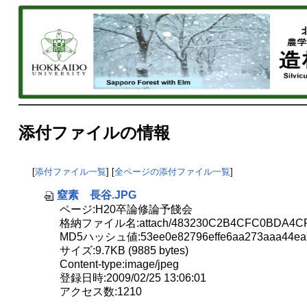
添付ファイルの情報
[
添付ファイル一覧
] [
全ページの添付ファイル一覧
]
窒素 長谷.JPG
ページ:H20卒論修論予餞会
格納ファイル名:attach/483230C2B4CFC0BDA4CF
MD5ハッシュ値:53ee0e82796effe6aa273aaa44ea
サイズ:9.7KB (9885 bytes)
Content-type:image/jpeg
登録日時:2009/02/25 13:06:01
アクセス数:1210