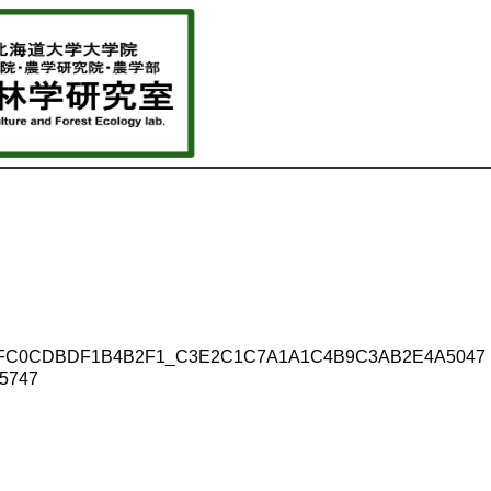
C0CDBDF1B4B2F1_C3E2C1C7A1A1C4B9C3AB2E4A5047
5747