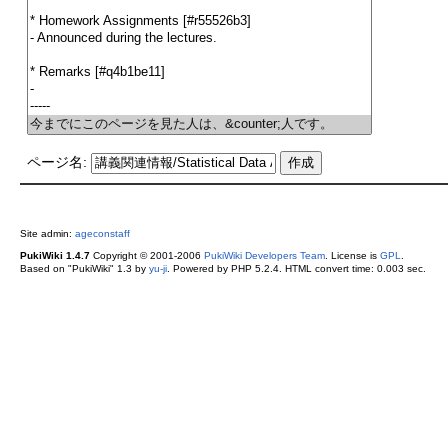
ページ名:
Site admin:
ageconstaff
PukiWiki 1.4.7
Copyright © 2001-2006
PukiWiki Developers Team
. License is
GPL
.
Based on "PukiWiki" 1.3 by
yu-ji
. Powered by PHP 5.2.4. HTML convert time: 0.003 sec.