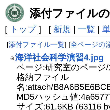
添付ファイルの
[
トップ
] [
新規
|
一覧
|
[
添付ファイル一覧
] [
全ページの
海洋社会科学演習4.jpg
ページ:研究室のページ
格納ファイル
名:attach/B8A6B5E6
MD5ハッシュ値:4a65777b4
サイズ:61.6KB (63116 by