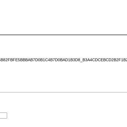
B82FBFE5BBBAB7D0B1C4B7D0BAD1B3D8_B3A4CDCEBCD2B2F1B2