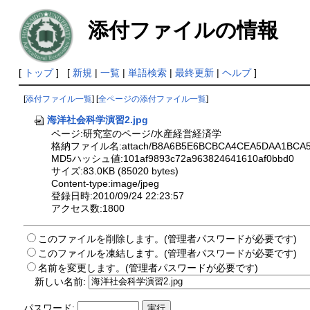
添付ファイルの情報
[
トップ
] [
新規
|
一覧
|
単語検索
|
最終更新
|
ヘルプ
]
[
添付ファイル一覧
] [
全ページの添付ファイル一覧
]
海洋社会科学演習2.jpg
ページ:研究室のページ/水産経営経済学
格納ファイル名:attach/B8A6B5E6BCBCA4CEA5DAA1BCA5
MD5ハッシュ値:101af9893c72a963824641610af0bbd0
サイズ:83.0KB (85020 bytes)
Content-type:image/jpeg
登録日時:2010/09/24 22:23:57
アクセス数:1800
このファイルを削除します。(管理者パスワードが必要です)
このファイルを凍結します。(管理者パスワードが必要です)
名前を変更します。(管理者パスワードが必要です)
新しい名前:
パスワード: