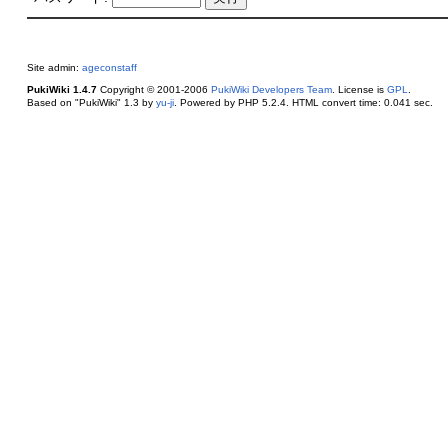
Site admin:
ageconstaff
PukiWiki 1.4.7
Copyright © 2001-2006
PukiWiki Developers Team
. License is
GPL
.
Based on "PukiWiki" 1.3 by
yu-ji
. Powered by PHP 5.2.4. HTML convert time: 0.041 sec.