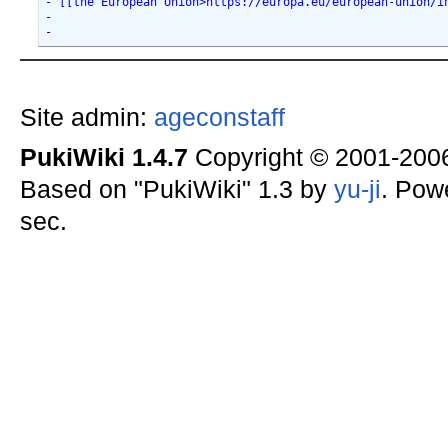
- [[the European Union>https://europa.eu/european-union/i
- 
-
Site admin:
ageconstaff
PukiWiki 1.4.7
Copyright © 2001-20
Based on "PukiWiki" 1.3 by
yu-ji
. Pow
sec.