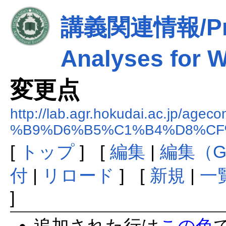
講義関連情報/Prep
Analyses for W
変更点
http://lab.agr.hokudai.ac.jp/ageco
%B9%D6%B5%C1%B4%D8%CF%A2
[
トップ
] [
編集
|
編集（G
付
|
リロード
] [
新規
|
一
]
追加された行は
この色