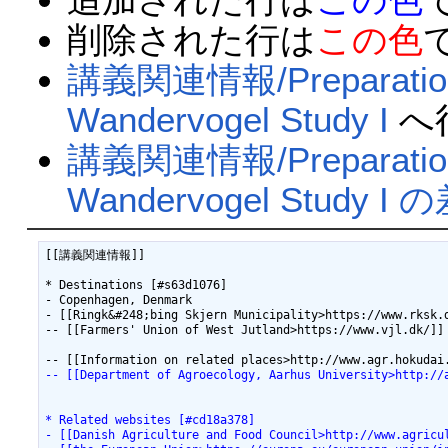
削除された行は
この色
講義関連情報/Preparations 
Wandervogel Study I
へ
講義関連情報/Preparations 
Wandervogel Study 
[[講義関連情報]]

* Destinations [#s63d1076]

- Copenhagen, Denmark

- [[Ringk&#248;bing Skjern Municipality>https://www.rksk.d
-- [[Farmers' Union of West Jutland>https://www.vjl.dk/]] 
-- [[Department of Agroecology, Aarhus University>http://
* Related websites [#cd18a378]
- [[Danish Agriculture and Food Council>http://www.agricu