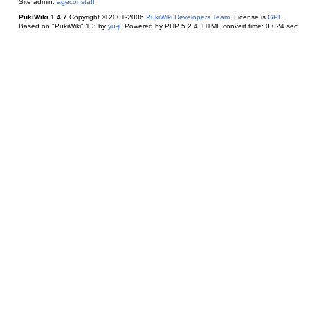
Site admin:
ageconstaff
PukiWiki 1.4.7
Copyright © 2001-2006
PukiWiki Developers Team
. License is
GPL
.
Based on "PukiWiki" 1.3 by
yu-ji
. Powered by PHP 5.2.4. HTML convert time: 0.024 sec.