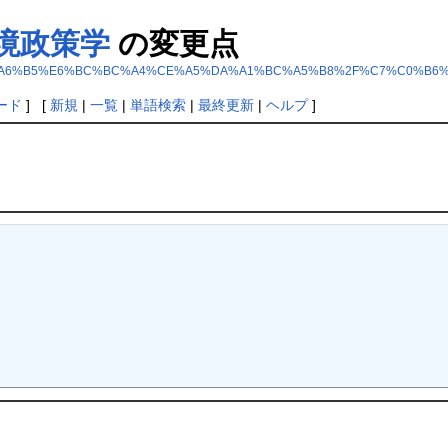
境政策学
の変更点
index.php?%B8%A6%B5%E6%BC%BC%A4%CE%A5%DA%A1%BC%A5%B8%2F%C7%
ード
] [
新規
|
一覧
|
単語検索
|
最終更新
|
ヘルプ
]