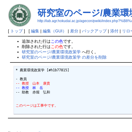
研究室のページ/農業環
http://lab.agr.hokudai.ac.jp/agecon/pwiki/
[
トップ
] [
編集
|
編集（GUI）
|
差分
|
バックアップ
|
添付
|
リロ
追加された行は
この色
です。
削除された行は
この色
です。
研究室のページ/農業環境政策学
へ行く。
研究室のページ/農業環境政策学 の差分を削除
* 農業環境政策学 [#h1b77815]

-- 教授　山本　康貴
-- 教授　林　岳

-- 助教　赤堀　弘和

このページは工事中です。