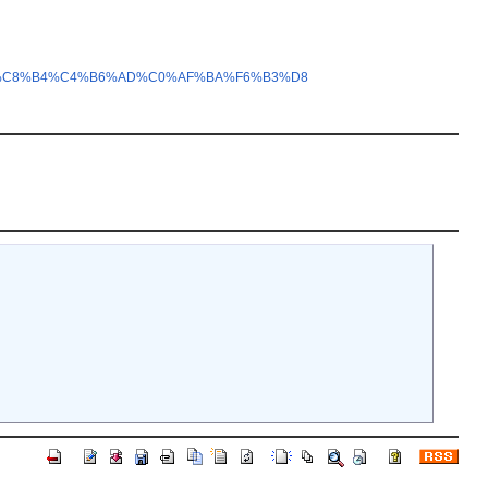
C0%B6%C8%B4%C4%B6%AD%C0%AF%BA%F6%B3%D8